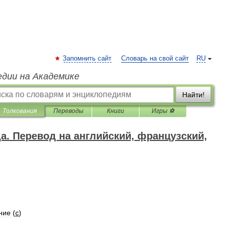
Запомнить сайт
Словарь на свой сайт
RU
едии на Академике
Найти!
Толкования
Переводы
Книги
Игры ⚽
да. Перевод на английский, французский,
ние
(
с
)