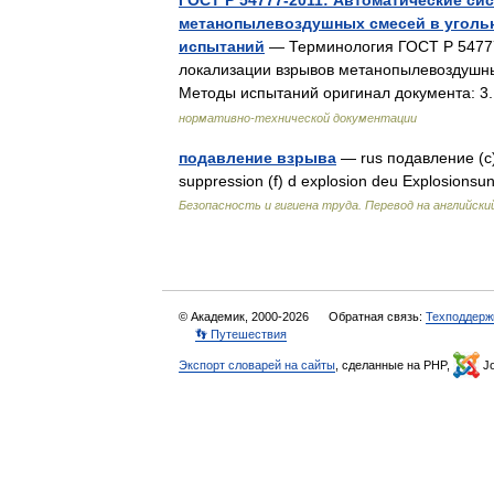
ГОСТ Р 54777-2011: Автоматические с
метанопылевоздушных смесей в угольн
испытаний
— Терминология ГОСТ Р 54777
локализации взрывов метанопылевоздушны
Методы испытаний оригинал документа: 
нормативно-технической документации
подавление взрыва
— rus подавление (с)
suppression (f) d explosion deu Explosionsu
Безопасность и гигиена труда. Перевод на английский
© Академик, 2000-2026
Обратная связь:
Техподдерж
👣 Путешествия
Экспорт словарей на сайты
, сделанные на PHP,
Jo