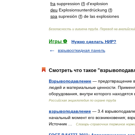
fra
suppression
(
f
)
d
'
explosion
deu
Explosionsunterdrückung
(
f
)
spa
supresión
(
f
)
de
las
explosiones
Безопасность
и
гигиена
труда
.
Перевод
на
английски
Игры ⚽
Нужно сделать НИР?
взрывооткидная панель
Смотреть что такое "взрывоподавл
Взрывоподавление
— предотвращение вз
людей и материальные ценности. Применяе
оборудования, внутри которого находятс
Российская энциклопедия по охране труда
взрывоподавление
— 3.4 взрывоподавле
начальный момент его возникновения; вз
Источник …
Словарь-справочник терминов норм