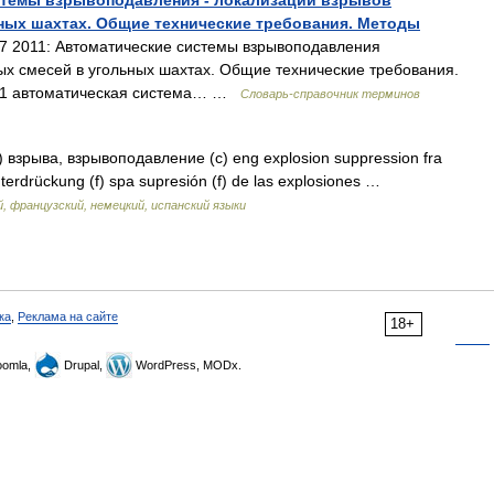
истемы взрывоподавления - локализации взрывов
ых шахтах. Общие технические требования. Методы
 2011: Автоматические системы взрывоподавления
х смесей в угольных шахтах. Общие технические требования.
3.1 автоматическая система… …
Словарь-справочник терминов
 взрыва, взрывоподавление (с) eng explosion suppression fra
nterdrückung (f) spa supresión (f) de las explosiones …
, французский, немецкий, испанский языки
ка
,
Реклама на сайте
18+
omla,
Drupal,
WordPress, MODx.