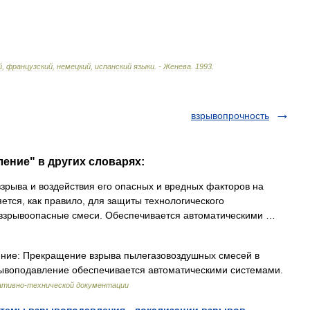
й
,
французский
,
немецкий
,
испанский
языки
. -
Женева
.
1993
.
взрывопрочность
ение" в других словарях:
рыва и воздействия его опасных и вредных факторов на
тся, как правило, для защиты технологического
я взрывоопасные смеси. Обеспечивается автоматическими …
ние: Прекращение взрыва пылегазовоздушных смесей в
рывоподавление обеспечивается автоматическими системами.
ативно-технической документации