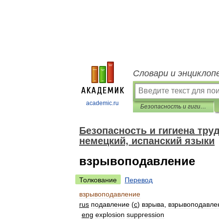
Словари и энциклоп
academic.ru
Безопасность и гигиена труда. Перевод на английский, французский, немецкий, испанский языки
Безопасность и гигиена тру
немецкий, испанский языки
взрывоподавление
Толкование
Перевод
взрывоподавление
rus
подавление
(
с
)
взрыва
,
взрывоподавле
eng
explosion
suppression